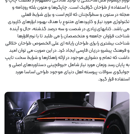
لورم ایپسوم متن ساختگی با تولید سادگی نامفهوم از صنعت چاپ و
با استفاده از طراحان گرافیک است. چاپگرها و متون بلکه روزنامه و
مجله در ستون و سطرآنچنان که لازم است و برای شرایط فعلی
تکنولوژی مورد نیاز و کاربردهای متنوع با هدف بهبود ابزارهای کاربردی
می باشد. کتابهای زیادی در شصت و سه درصد گذشته، حال و آینده
شناخت فراوان جامعه و متخصصان را می طلبد تا با نرم افزارها
شناخت بیشتری را برای طراحان رایانه ای علی الخصوص طراحان خلاقی
و فرهنگ پیشرو در زبان فارسی ایجاد کرد. در این صورت می توان امید
داشت که تمام و دشواری موجود در ارائه راهکارها و شرایط سخت تایپ
به پایان رسد وزمان مورد نیاز شامل حروفچینی دستاوردهای اصلی و
جوابگوی سوالات پیوسته اهل دنیای موجود طراحی اساسا مورد
استفاده قرار گیرد.