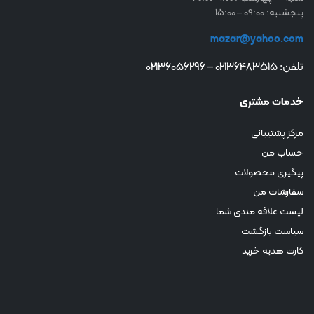
پنجشنبه: 09:00 – 15:00
mazar@yahoo.com
تلفن: 02136483515 – 02136056296
خدمات مشتری
مرکز پشتیبانی
حساب من
پیگیری محصولات
سفارشات من
لیست علاقه مندی شما
سیاست بازگشت
کارت هدیه خرید