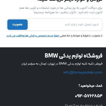
برای دریافت آخرین به روز رسانی ها در مورد تبلیغات و کوپن ها هم
اکنون ثبت نام کنید. نگران نباشید، ما هرزنامه نیستیم!
عضویت
با عضویت، با شرایط و ضوابط و خط مشی
حفظ حریم خصوصی و کوکی ها موافقت می کنید
فروشگاه لوازم یدکی BMW
فروش کلیه کلیه لوازم یدکی BMW در تهران، ارسال به سراسر ایران
info@bmwyadaki.com
کمک میخواهید؟
0912-5762854
شنبه – چهارشنبه: 9:00-20:00