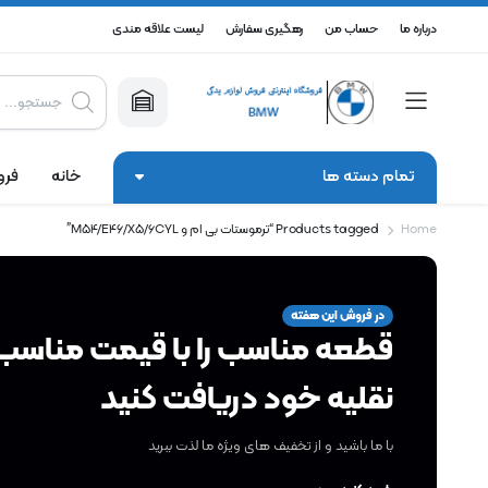
درباره ما
حساب من
رهگیری سفارش
لیست علاقه مندی
Products
search
تمام دسته ها
خانه
فرو
Home
Products tagged “ترموستات بی ام و M54/E46/X5/6CYL”
در فروش این هفته
قطعه مناسب را با قیمت مناسب 
نقلیه خود دریافت کنید
با ما باشید و از تخفیف های ویژه ما لذت ببرید