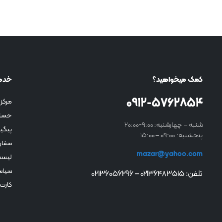
کمک میخواهید؟
خدم
0912-5762854
مرکز 
حسا
شنبه – چهارشنبه: 9:00-20:00
پیگی
پنجشنبه: 09:00 – 15:00
سفار
mazar@yahoo.com
لیست
سیاس
تلفن: 02136483515 – 02136056296
کارت