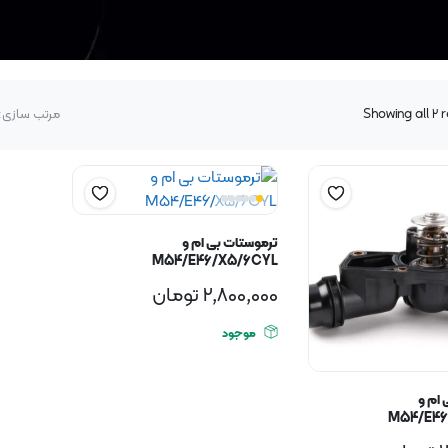
Showing all 2 
مرتب سازی:
ترموستات بی ام و
M54/E46/X5/6CYL
2,800,000
تومان
موجود
 ام و
M54/E46