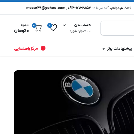
کمک میخواهید؟
تماس با ما:
۵۷۶۲۸۵۴-0912
یا
mazar46@yahoo.com
حساب من
0 مورد
0
0
0
تومان
سلام، وارد شوید
پیشنهادات برتر
مرکز راهنمایی