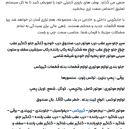
منفی می گذارد. بوش های بازوی کنترلی خود را تعویض کنید تا به کل سیستم
تعلیق احساس سفت تری ببخشید.
با جایگزینی داخلی و خارجی در یک مجموعه، هم ترازی آسان تر خواهد شد زیرا
همه قطعات جدید و محکم هستند. راهی عالی برای رسیدگی به تمام
مشکلات مرتبط با فرمان شما. مناسب سمت چپ و راست
سپر جلو سپر عقب درب موتور درب صندوق درب خودرو گلگیر جلو گلگیر عقب
چراغ جلو چراغ عقب چراغ مه شکن آینه رکاب راننده رکاب سرنشین سقف و ستون
سینی موتور جلو پنجره آرم خودرو شیشه شاسی
جلو بندی لوازم موتوری لوازم قطعات بدنه قطعات گیربکس
برقی : پمپ بنزین . ترانس زنون . سنسورها
لوازم موتوری : موتور کامل . واترپمپ . کوئل . شمع . اویل پمپ
لوازم لوکس : انواع کیت بدنه . خطر عقب
LED .
بال صندوق
موتور کامل
–
نیم موتور
–
گیربکس
–
دیفرانسیل
–
جلوبندی
–
زیربندی
–
برقی
–
درب شاگرد
–
درب راننده
–
درب عقب شاگرد
–
درب عقب راننده
–
گلگیر جلو
شاگرد
–
گلگیر جلو راننده
–
گلگیر عقب شاگرد
–
گلگیر عقب راننده
–
سقف و