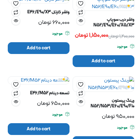
واشر کارتل E46/E90/X3
واشر درب سوپاپ
660,000
تومان
N52/E90/E60/X5/X3
موجود
1,150,000
تومان
1,200,000
تومان
موجود
Add to cart
Add to cart
تسمه دینام E46/M52
رینگ پیستون
650,000
تومان
N52/N53/E60/E90/F10
موجود
950,000
تومان
موجود
Add to cart