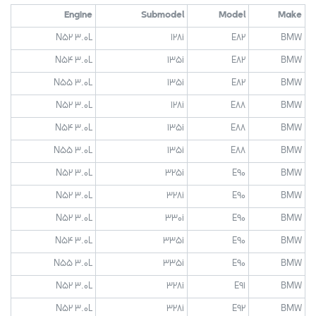
Engine
Submodel
Model
Make
N52 3.0L
128i
E82
BMW
N54 3.0L
135i
E82
BMW
N55 3.0L
135i
E82
BMW
N52 3.0L
128i
E88
BMW
N54 3.0L
135i
E88
BMW
N55 3.0L
135i
E88
BMW
N52 3.0L
325i
E90
BMW
N52 3.0L
328i
E90
BMW
N52 3.0L
330i
E90
BMW
N54 3.0L
335i
E90
BMW
N55 3.0L
335i
E90
BMW
N52 3.0L
328i
E91
BMW
N52 3.0L
328i
E92
BMW