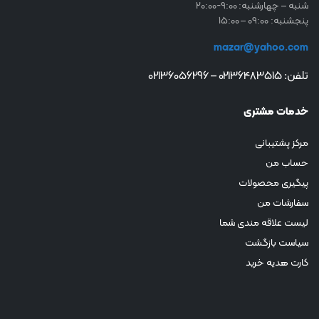
شنبه – چهارشنبه: 9:00-20:00
پنجشنبه: 09:00 – 15:00
mazar@yahoo.com
تلفن: 02136483515 – 02136056296
خدمات مشتری
مرکز پشتیبانی
حساب من
پیگیری محصولات
سفارشات من
لیست علاقه مندی شما
سیاست بازگشت
کارت هدیه خرید