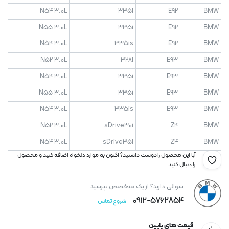
N54 3.0L
335i
E92
BMW
N55 3.0L
335i
E92
BMW
N54 3.0L
335is
E92
BMW
N52 3.0L
328i
E93
BMW
N54 3.0L
335i
E93
BMW
N55 3.0L
335i
E93
BMW
N54 3.0L
335is
E93
BMW
N52 3.0L
sDrive30i
Z4
BMW
N54 3.0L
sDrive35i
Z4
BMW
آیا این محصول را دوست داشتید؟ اکنون به موارد دلخواه اضافه کنید و محصول
را دنبال کنید.
سوالی دارید؟ از یک متخصص بپرسید
0912-۵۷۶۲۸۵۴
شروع تماس
قیمت های پایین