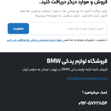
فروش و موارد دیگر دریافت کنید.
برای دریافت آخرین به روز رسانی ها در مورد تبلیغات و کوپن ها هم
اکنون ثبت نام کنید. نگران نباشید، ما هرزنامه نیستیم!
عضویت
با عضویت، با شرایط و ضوابط و خط مشی
حفظ حریم خصوصی و کوکی ها موافقت می کنید
فروشگاه لوازم یدکی BMW
فروش کلیه کلیه لوازم یدکی BMW در تهران، ارسال به سراسر ایران
info@bmwyadaki.com
کمک میخواهید؟
0912-5762854