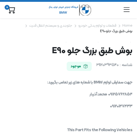
0
Home
قطعات و لوازم یدکی خودرو
جلوبندی و سیستم انتقال قدرت
بوش طبق بزرگ جلو E90
بوش طبق بزرگ جلو E90
شناسه :
31120393540
موجود
جهت سفارش لوازم BMW با شماره های زیر تماس بگیرید:
09125762854 محمد آذربار
09120147433
This Part Fits the Following Vehicles