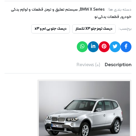
,
,
دسته بندی ها:
BMW X Series
سیستم تعلیق و ترمز
قطعات و لوازم یدکی
,
خودرو
قطعات یدکی نو
برچسب:
دیسک ترمز جلو X3 تکستار
دیسک جلو بی ام و x3
Reviews (0)
Description