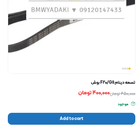
تسمه دینام F20/G11 بوش
400,000
تومان
450,000
تومان
موجود
Add to cart