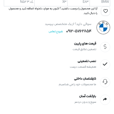
N52 3.0L
X3
E83
BMW
آیا این محصول را دوست داشتید؟ اکنون به موارد دلخواه اضافه کنید و محصول
را دنبال کنید.
سوالی دارید؟ از یک متخصص بپرسید
0912-۵۷۶۲۸۵۴
شروع تماس
قیمت های پایین
تضمین تطابق قیمت
نصب تضمینی
همیشه قسمت درست
کارشناسان داخلی
ما محصولات خود را می شناسیم
بازگشت آسان
سریع و بدون دردسر