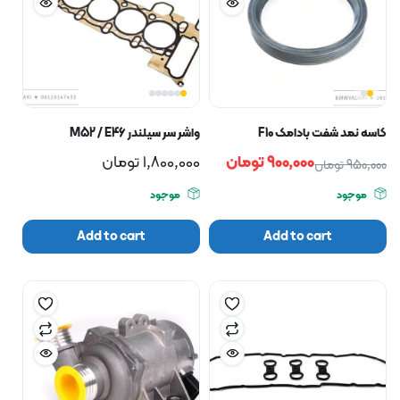
کاسه نمد شفت بادامک F10
واشر سر سیلندر M52 / E46
900,000
تومان
1,800,000
تومان
950,000
تومان
موجود
موجود
Add to cart
Add to cart