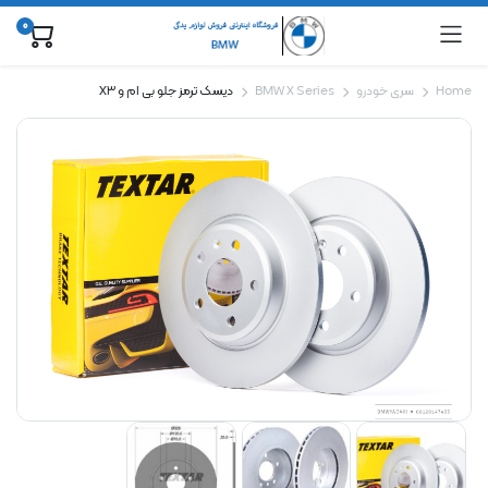
0
Home
سری خودرو
BMW X Series
دیسک ترمز جلو بی ام و X3