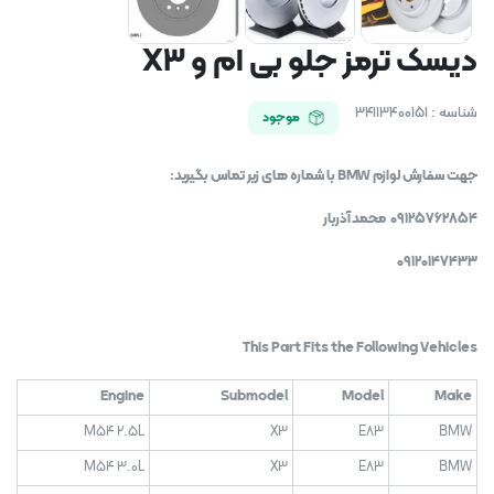
دیسک ترمز جلو بی ام و X3
شناسه :
34113400151
موجود
جهت سفارش لوازم BMW با شماره های زیر تماس بگیرید:
09125762854 محمد آذربار
09120147433
This Part Fits the Following Vehicles
Engine
Submodel
Model
Make
M54 2.5L
X3
E83
BMW
M54 3.0L
X3
E83
BMW