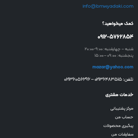
info@bmwyadaki.com
کمک میخواهید؟
0912-5762854
شنبه – چهارشنبه: 9:00-20:00
پنجشنبه: 09:00 – 15:00
mazar@yahoo.com
تلفن: 02136483515 – 02136056296
خدمات مشتری
مرکز پشتیبانی
حساب من
پیگیری محصولات
سفارشات من