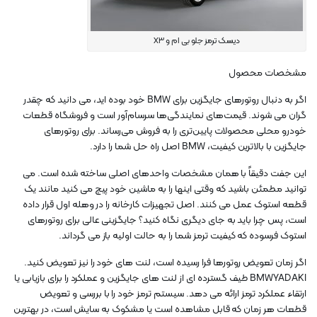
دیسک ترمز جلو بی ام و X3
مشخصات محصول
اگر به دنبال روتورهای جایگزین برای BMW خود بوده اید، می دانید که چقدر
گران می شوند. قیمت‌های نمایندگی‌ها سرسام‌آور است و فروشگاه قطعات
خودرو محلی محصولات پایین‌تری را به فروش می‌رساند. برای روتورهای
جایگزین با بالاترین کیفیت، BMW اصل راه حل شما را دارد.
این جفت دقیقاً با همان مشخصات واحدهای اصلی ساخته شده است. می
توانید مطمئن باشید که وقتی اینها را به ماشین خود پیچ می کنید مانند یک
قطعه استوک عمل می کنند. اصل تجهیزات کارخانه را در وهله اول قرار داده
است، پس چرا باید به جای دیگری نگاه کنید؟ جایگزینی عالی برای روتورهای
استوک فرسوده که کیفیت ترمز شما را به حالت اولیه باز می گرداند.
اگر زمان تعویض روتورها فرا رسیده است، لنت های خود را نیز تعویض کنید.
BMWYADAKI طیف گسترده ای از لنت های جایگزین و عملکرد را برای بازیابی یا
ارتقاء عملکرد ترمز ارائه می دهد. سیستم ترمز خود را با بررسی و تعویض
قطعات هر زمان که قابل مشاهده است یا مشکوک به سایش است، در بهترین