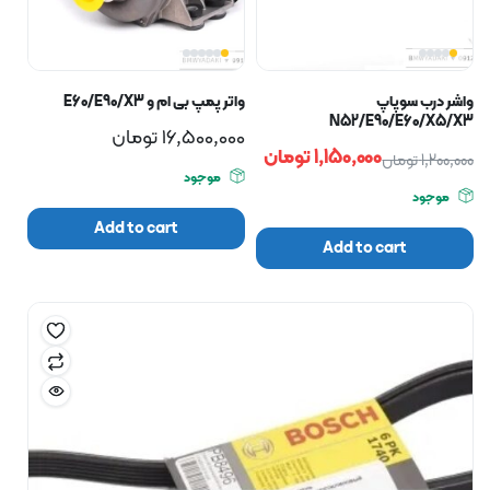
واشر درب سوپاپ
واتر پمپ بی ام و E60/E90/X3
N52/E90/E60/X5/X3
16,500,000
تومان
1,150,000
تومان
1,200,000
تومان
موجود
موجود
Add to cart
Add to cart