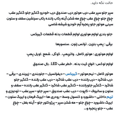
حالت نگه دارید.
سپر جلو سپر عقب درب موتور درب صندوق درب خودرو گلگیر جلو گلگیر عقب
چراغ جلو چراغ عقب چراغ مه شکن آینه رکاب راننده رکاب سرنشین سقف و ستون
سینی موتور جلو پنجره آرم خودرو شیشه شاسی
جلو بندی لوازم موتوری لوازم قطعات بدنه قطعات گیربکس
برقی : پمپ بنزین . ترانس زنون . سنسورها
لوازم موتوری : موتور کامل . واترپمپ . کوئل . شمع . اویل پمپ
لوازم لوکس : انواع کیت بدنه . خطر عقب
LED .
بال صندوق
موتور کامل
–
نیم موتور
–
گیربکس
–
دیفرانسیل
–
جلوبندی
–
زیربندی
–
برقی
–
درب شاگرد
–
درب راننده
–
درب عقب شاگرد
–
درب عقب راننده
–
گلگیر جلو
شاگرد
–
گلگیر جلو راننده
–
گلگیر عقب شاگرد
–
گلگیر عقب راننده
–
سقف و
ستون و سانروف
–
کاپوت
–
درب عقب صندوق
–
سپر جلو
–
سپر عقب
–
تودوزی و
تریم
داخلی
–
داشبورد و کنسول وسط
–
رودری ها
–
ایربگ فرمان و ایربگ ستون
–
ایربگ داشبورد
–
چراغ جلو
–
مه شکن سپر
–
پرژوکتور جلو
–
آینه بغل
–
چراغ
عقب
–
جلو پنجره و…