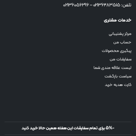
تلفن: 02136483515 – 02136056296
خدمات مشتری
مرکز پشتیبانی
حساب من
پیگیری محصولات
سفارشات من
لیست علاقه مندی شما
سیاست بازگشت
کارت هدیه خرید
-5% برای تمام سفارشات این هفته همین حالا خرید کنید