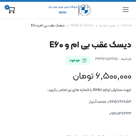
0
Home
سری خودرو
BMW 5 Series
دیسک عقب بی ام و E60
دیسک عقب بی ام و E60
شناسه :
34216753215
موجود
6,500,000
تومان
جهت سفارش لوازم BMW با شماره های زیر تماس بگیرید:
09125762854 محمد آذربار
09120147433
.