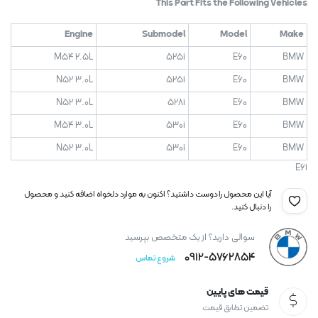
This Part Fits the Following Vehicles
Engine
Submodel
Model
Make
M54 2.5L
525i
E60
BMW
N52 3.0L
525i
E60
BMW
N52 3.0L
528i
E60
BMW
M54 3.0L
530i
E60
BMW
N52 3.0L
530i
E60
BMW
E61
آیا این محصول را دوست داشتید؟ اکنون به موارد دلخواه اضافه کنید و محصول
را دنبال کنید.
سوالی دارید؟ از یک متخصص بپرسید
0912-۵۷۶۲۸۵۴
شروع تماس
قیمت های پایین
تضمین تطابق قیمت