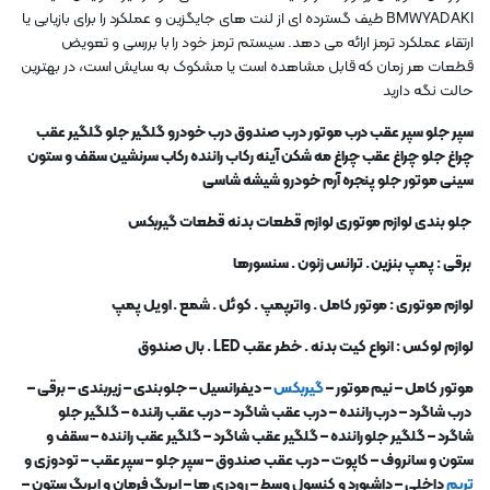
BMWYADAKI طیف گسترده ای از لنت های جایگزین و عملکرد را برای بازیابی یا
ارتقاء عملکرد ترمز ارائه می دهد. سیستم ترمز خود را با بررسی و تعویض
قطعات هر زمان که قابل مشاهده است یا مشکوک به سایش است، در بهترین
حالت نگه دارید
سپر جلو سپر عقب درب موتور درب صندوق درب خودرو گلگیر جلو گلگیر عقب
چراغ جلو چراغ عقب چراغ مه شکن آینه رکاب راننده رکاب سرنشین سقف و ستون
سینی موتور جلو پنجره آرم خودرو شیشه شاسی
جلو بندی لوازم موتوری لوازم قطعات بدنه قطعات گیربکس
برقی : پمپ بنزین . ترانس زنون . سنسورها
لوازم موتوری : موتور کامل . واترپمپ . کوئل . شمع . اویل پمپ
لوازم لوکس : انواع کیت بدنه . خطر عقب
LED .
بال صندوق
موتور کامل
–
نیم موتور
–
گیربکس
–
دیفرانسیل
–
جلوبندی
–
زیربندی
–
برقی
–
درب شاگرد
–
درب راننده
–
درب عقب شاگرد
–
درب عقب راننده
–
گلگیر جلو
شاگرد
–
گلگیر جلو راننده
–
گلگیر عقب شاگرد
–
گلگیر عقب راننده
–
سقف و
ستون و سانروف
–
کاپوت
–
درب عقب صندوق
–
سپر جلو
–
سپر عقب
–
تودوزی و
تریم
داخلی
–
داشبورد و کنسول وسط
–
رودری ها
–
ایربگ فرمان و ایربگ ستون
–