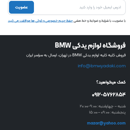
عضویت
با عضویت، با شرایط و ضوابط و خط مشی
حفظ حریم خصوصی و کوکی ها موافقت می کنید
فروشگاه لوازم یدکی BMW
فروش کلیه کلیه لوازم یدکی BMW در تهران، ارسال به سراسر ایران
info@bmwyadaki.com
کمک میخواهید؟
0912-5762854
شنبه – چهارشنبه: 9:00-20:00
پنجشنبه: 09:00 – 15:00
mazar@yahoo.com