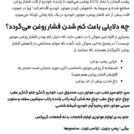
پشت فرمان با نماد ECU روشن می‌شود تا راننده خودرو از افت فشار روغن
مطلع شده و سریعا به خاموش کردن موتور خودرو اقدام کند؛ زیرا در صورت
افت بیش از حد فشار روغن، موتور خودرو در یک بازه زمانی کوتاه می‌سوزد.
چه دلایلی باعث کم شدن فشار روغن می‌گردد؟
بسیاری از افراد این سوال را در ذهن دارند که دلیل کم بودن فشار روغن موتور
چیست؟ در پاسخ به این سوال باید گفت که موارد مختلفی در کاهش فشار
روغن تاثیرگذار هستند که عبارتند از:
خرابی پمپ روغن
استفاده از روغن موتور نامناسب (این مورد ممکن است منجر به
افزایش فشار روغن هم شود)
داغ شدن بیش از حد روغن
سپر جلو سپر عقب درب موتور درب صندوق درب خودرو گلگیر جلو گلگیر عقب
چراغ جلو چراغ عقب چراغ مه شکن آینه رکاب راننده رکاب سرنشین سقف و ستون
سینی موتور جلو پنجره آرم خودرو شیشه شاسی
جلو بندی لوازم موتوری لوازم قطعات بدنه قطعات گیربکس
برقی : پمپ بنزین . ترانس زنون . سنسورها