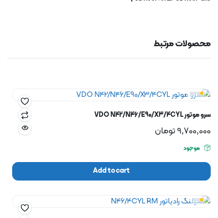
محصولات مرتبط
سرو موتور VDO N42/N46/E90/X3/4CYL
9,700,000
تومان
موجود
Add to cart