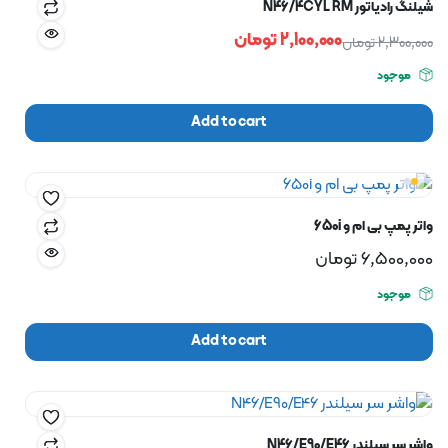
شیلنگ رادیاتور N46/4CYL RM
2,100,000
تومان
2,300,000
تومان
موجود
Add to cart
واتر پمپ بی ام و 650i
6,500,000
تومان
موجود
Add to cart
واشر سر سیلندر N46/E90/E46