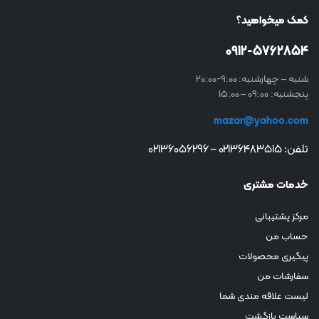
کمک میخواهید؟
0912-5762854
شنبه – چهارشنبه: 9:00-20:00
پنجشنبه: 09:00 – 15:00
mazar@yahoo.com
تلفن: 02136483515 – 02136056296
خدمات مشتری
مرکز پشتیبانی
حساب من
پیگیری محصولات
سفارشات من
لیست علاقه مندی شما
سیاست بازگشت