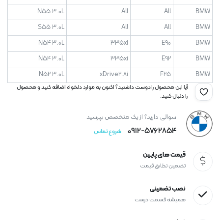
N55 3.0L
All
All
BMW
S55 3.0L
All
All
BMW
N54 3.0L
335xi
E90
BMW
N54 3.0L
335xi
E92
BMW
N52 3.0L
xDrive2.8i
F25
BMW
آیا این محصول را دوست داشتید؟ اکنون به موارد دلخواه اضافه کنید و محصول
را دنبال کنید.
سوالی دارید؟ از یک متخصص بپرسید
0912-۵۷۶۲۸۵۴
شروع تماس
قیمت های پایین
تضمین تطابق قیمت
نصب تضمینی
همیشه قسمت درست