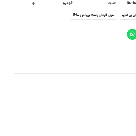
Seri
قدرت
خودرو
نو
ی بی ام و
میل فرمان راست بی ام و E90