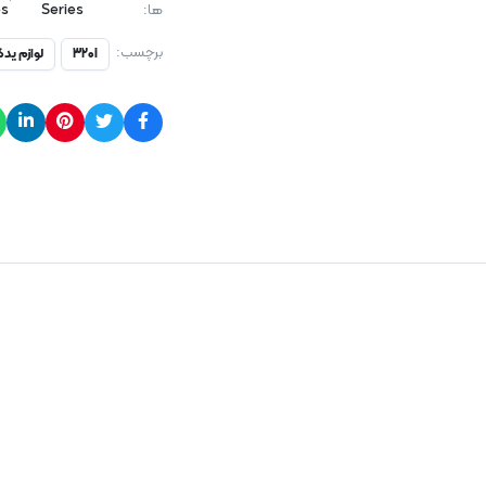
ها:
Series
es
برچسب:
320i
لوازم یدک