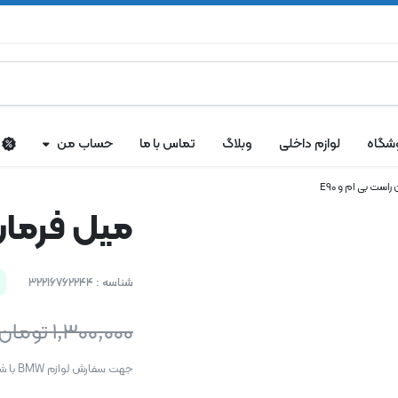
شگاه
لوازم داخلی
وبلاگ
تماس با ما
حساب من
راست بی ام و E90
میل فرمان 
شناسه :
32216762244
1,300,000
تومان
جهت سفارش لوازم BMW با شماره های زیر تماس بگیرید: