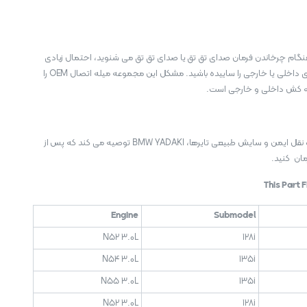
نگام چرخاندن فرمان صدای تق تق یا صدای تق تق می شنوید، احتمال زیادی
وجود دارد که انتهای میله های داخلی یا خارجی را ساییده باشید. مشکل این مجموعه میله اتصال OEM را
له کش داخلی و خارجی است.
توجه: برای اطمینان از حمل و نقل ایمن و سایش طبیعی تایرها، BMW YADAKI توصیه می کند که پس از
ان کنید.
This Part 
Engine
Submodel
N52 3.0L
128i
N54 3.0L
135i
N55 3.0L
135i
N52 3.0L
128i