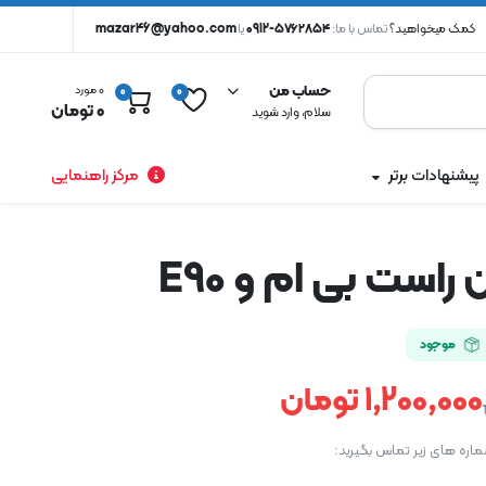
کمک میخواهید؟
تماس با ما:
۵۷۶۲۸۵۴-0912
یا
mazar46@yahoo.com
حساب من
0 مورد
0
0
0
تومان
سلام، وارد شوید
پیشنهادات برتر
مرکز راهنمایی
راست بی ام و E90
موجود
1,200,000
تومان