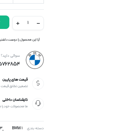
میل
فرمان
راست
بی
آیا این محصول را دوست داشتید؟
ام
و
E90
سوالی دارید؟
تعداد
-۵۷۶۲۸۵۴
قیمت های پایین
تضمین تطابق قیمت
کارشناسان داخلی
ما محصولات خود را 
دسته بندی
BMW 1
3
,