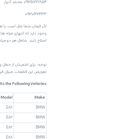
09125762854 محمد آذربار
09120147433
اگر فرمان شما شل است، یا ه
اصلاح کنید. شامل هر دو می
تعویض این قطعات، میزان فرم
Fits the Following Vehicles
Model
Make
E82
BMW
E82
BMW
E82
BMW
E88
BMW