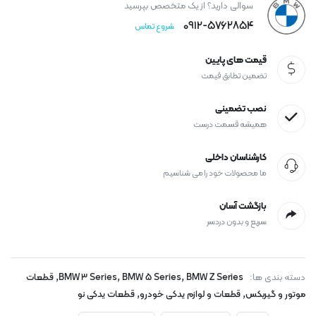
سوالی دارید؟ از یک متخصص بپرسید
0912-۵۷۶۲۸۵۴
شروع تماس
قیمت های پایین
تضمین تطابق قیمت
نصب تضمینی
همیشه قسمت درست
کارشناسان داخلی
ما محصولات خود را می شناسیم
بازگشت آسان
سریع و بدون دردسر
,
,
,
دسته بندی ها:
BMW Z Series
BMW 5 Series
BMW 3 Series
قطعات
,
,
موتور و گیربکس
قطعات و لوازم یدکی خودرو
قطعات یدکی نو