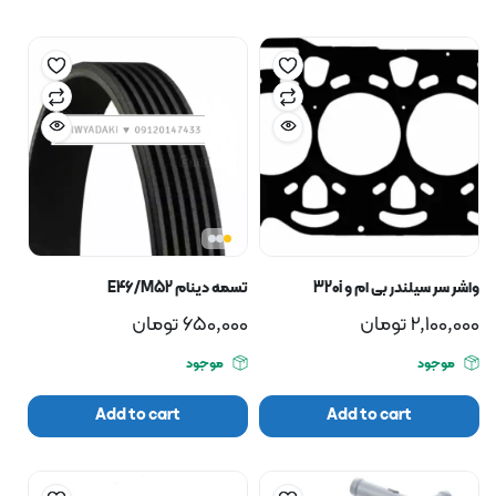
واشر سر سیلندر بی ام و 320i
تسمه دینام E46/M52
2,100,000
تومان
650,000
تومان
موجود
موجود
Add to cart
Add to cart