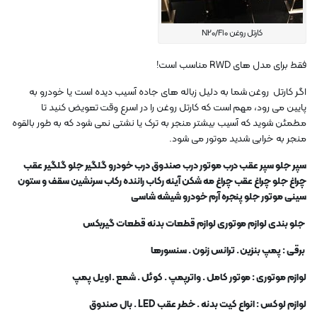
کارتل روغن N20/F10
فقط برای مدل های RWD مناسب است!
اگر کارتل روغن شما به دلیل زباله های جاده آسیب دیده است یا خودرو به
پایین می رود، مهم است که کارتل روغن را در اسرع وقت تعویض کنید تا
مطمئن شوید که آسیب بیشتر منجر به ترک یا نشتی نمی شود که به طور بالقوه
منجر به خرابی شدید موتور می شود.
سپر جلو سپر عقب درب موتور درب صندوق درب خودرو گلگیر جلو گلگیر عقب
چراغ جلو چراغ عقب چراغ مه شکن آینه رکاب راننده رکاب سرنشین سقف و ستون
سینی موتور جلو پنجره آرم خودرو شیشه شاسی
جلو بندی لوازم موتوری لوازم قطعات بدنه قطعات گیربکس
برقی : پمپ بنزین . ترانس زنون . سنسورها
لوازم موتوری : موتور کامل . واترپمپ . کوئل . شمع . اویل پمپ
لوازم لوکس : انواع کیت بدنه . خطر عقب
LED .
بال صندوق