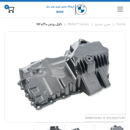
0
Home
سری خودرو
BMW 3 Series
کارتل روغن N20/F10