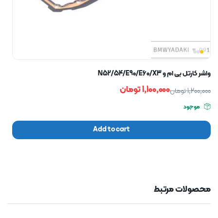
واشر کارتل بی ام و N52/54/E90/E60/X3
1,100,000
تومان
1,200,000
تومان
موجود
Add to cart
محصولات مرتبط