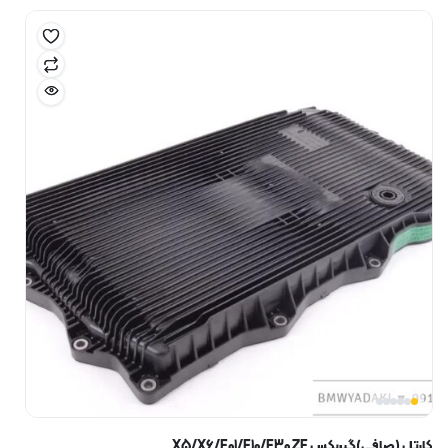
کارتل (صافی)گیربکس X5/X6/F01/F10/F30 ZF