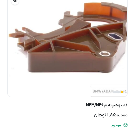
قاب زنجیر تایم N43/N46
1,850,000
تومان
موجود