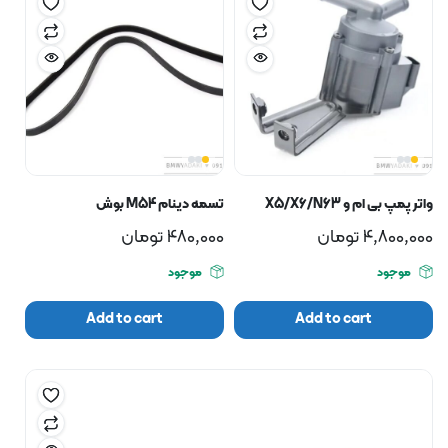
واتر پمپ بی ام و X5/X6/N63
تسمه دینام M54 بوش
4,800,000
تومان
480,000
تومان
موجود
موجود
Add to cart
Add to cart