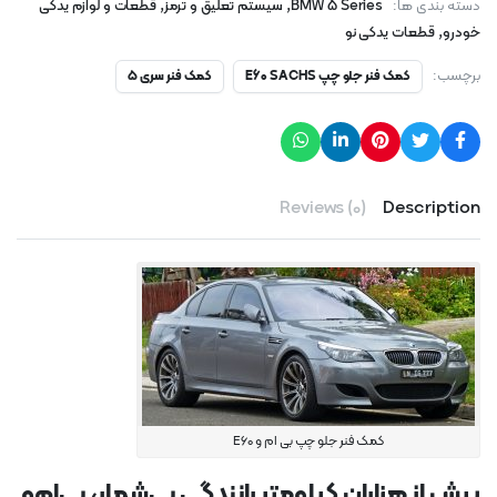
,
,
دسته بندی ها:
BMW 5 Series
سیستم تعلیق و ترمز
قطعات و لوازم یدکی
,
خودرو
قطعات یدکی نو
برچسب:
کمک فنر جلو چپ E60 SACHS
کمک فنر سری ۵
Reviews (0)
Description
کمک فنر جلو چپ بی ام و E60
بیش از هزاران کیلومتر رانندگی بی‌شمار، بی‌ام‌و