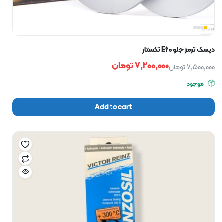
دیسک ترمز جلو E60 تکستار
7,200,000
تومان
7,500,000
تومان
موجود
Add to cart