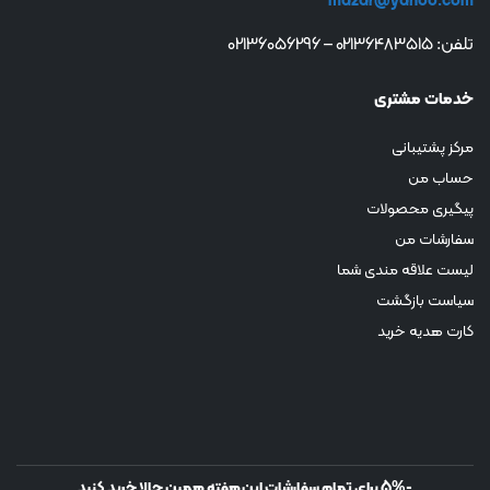
mazar@yahoo.com
تلفن: 02136483515 – 02136056296
خدمات مشتری
مرکز پشتیبانی
حساب من
پیگیری محصولات
سفارشات من
لیست علاقه مندی شما
سیاست بازگشت
کارت هدیه خرید
-5% برای تمام سفارشات این هفته همین حالا خرید کنید