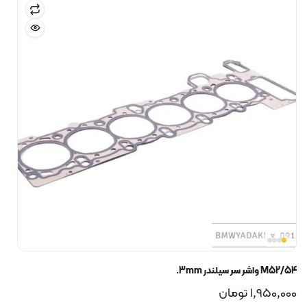
M52/54 واشر سر سیلندر 3mm.
1,950,000
تومان