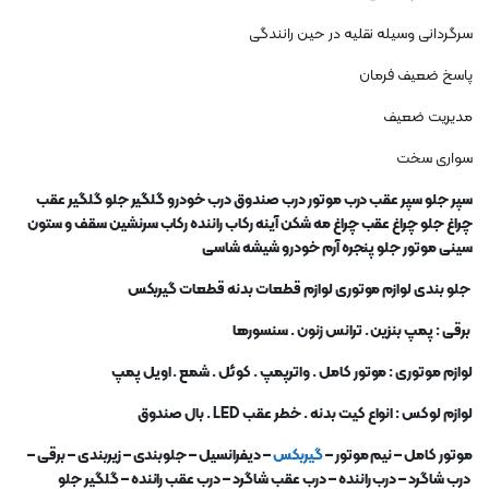
سرگردانی وسیله نقلیه در حین رانندگی
پاسخ ضعیف فرمان
مدیریت ضعیف
سواری سخت
سپر جلو سپر عقب درب موتور درب صندوق درب خودرو گلگیر جلو گلگیر عقب
چراغ جلو چراغ عقب چراغ مه شکن آینه رکاب راننده رکاب سرنشین سقف و ستون
سینی موتور جلو پنجره آرم خودرو شیشه شاسی
جلو بندی لوازم موتوری لوازم قطعات بدنه قطعات گیربکس
برقی : پمپ بنزین . ترانس زنون . سنسورها
لوازم موتوری : موتور کامل . واترپمپ . کوئل . شمع . اویل پمپ
لوازم لوکس : انواع کیت بدنه . خطر عقب
LED .
بال صندوق
موتور کامل
–
نیم موتور
–
گیربکس
–
دیفرانسیل
–
جلوبندی
–
زیربندی
–
برقی
–
درب شاگرد
–
درب راننده
–
درب عقب شاگرد
–
درب عقب راننده
–
گلگیر جلو