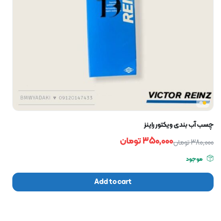
چسب آب بندی ویکتور راینز
350,000
تومان
380,000
تومان
موجود
Add to cart