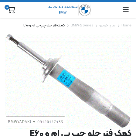
0
Home
سری خودرو
BMW 5 Series
کمک فنر جلو چپ بی ام و E60
کمک فنر جلو چپ بی ام و E60