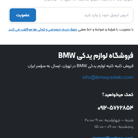
عضویت
با عضویت، با شرایط و ضوابط و خط مشی
حفظ حریم خصوصی و کوکی ها موافقت می کنید
فروشگاه لوازم یدکی BMW
فروش کلیه کلیه لوازم یدکی BMW در تهران، ارسال به سراسر ایران
info@bmwyadaki.com
کمک میخواهید؟
0912-5762854
شنبه – چهارشنبه: 9:00-20:00
پنجشنبه: 09:00 – 15:00