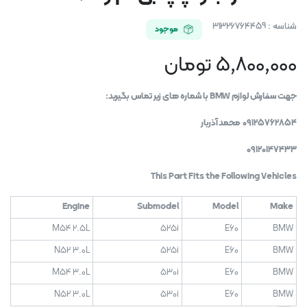
شناسه :
31326764459
موجود
5,800,000
تومان
جهت سفارش لوازم BMW با شماره های زیر تماس بگیرید:
09125762854 محمد آذربار
09120147433
This Part Fits the Following Vehicles
Engine
Submodel
Model
Make
M54 2.5L
525i
E60
BMW
N52 3.0L
525i
E60
BMW
M54 3.0L
530i
E60
BMW
N52 3.0L
530i
E60
BMW