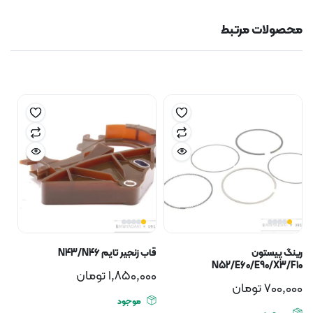
محصولات مرتبط
رینگ پیستون
قاب زنجیر تایم N43/N46
N52/E60/E90/X3/F10
1,850,000
تومان
700,000
تومان
موجود