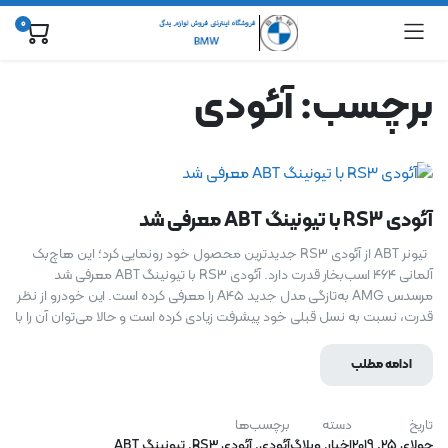
0
برچسب:
آئودی
آئودی RS3 با تیونینگ ABT معرفی شد
تیونر ABT از آئودی RS3 جدیدترین محصول خود رونمایی کرد؛ این هاچ‌بک
آلمانی ۴۶۴ اسب‌بخار قدرت دارد. آئودی RS3 با تیونینگ ABT معرفی شد
مرسدس AMG به‌تازگی مدل جدید A45 را معرفی کرده است. این خودرو از نظر
قدرت، نسبت به نسل قبلی خود پیشرفت زیادی کرده است و حالا می‌توان آن را با
ادامه مطلب
تاریخ
دسته
برچسب‌ها
جولای 25, 2019
اخبار
,
وبلاگ
آئودی
,
آئودی RS3
,
تیونینگ ABT