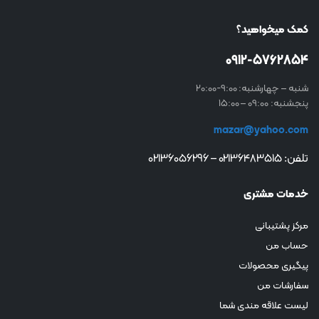
کمک میخواهید؟
0912-5762854
شنبه – چهارشنبه: 9:00-20:00
پنجشنبه: 09:00 – 15:00
mazar@yahoo.com
تلفن: 02136483515 – 02136056296
خدمات مشتری
مرکز پشتیبانی
حساب من
پیگیری محصولات
سفارشات من
لیست علاقه مندی شما