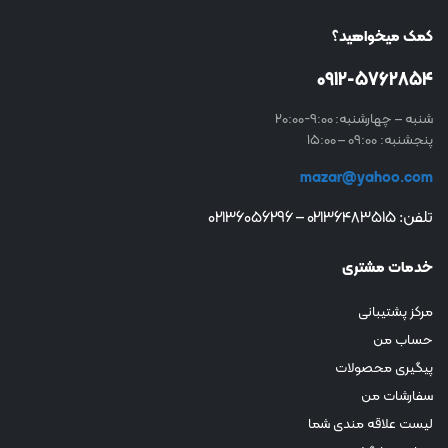
کمک میخواهید؟
0912-5762854
شنبه – چهارشنبه: 9:00-20:00
پنجشنبه: 09:00 – 15:00
mazar@yahoo.com
تلفن: 02136483515 – 02136056296
خدمات مشتری
مرکز پشتیبانی
حساب من
پیگیری محصولات
سفارشات من
لیست علاقه مندی شما