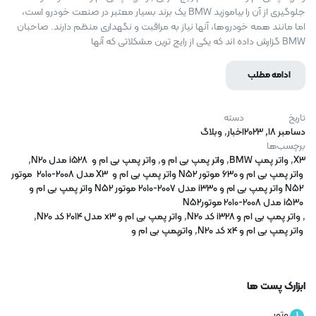
جلوگیری از آن را بیاموزید BMW یک برند بسیار معتبر در صنعت خودرو است،
اما مانند همه خودروها، آنها نیاز به مراقبت و نگهداری منظم دارند. صاحبان
BMW گزارش داده اند که یکی از رایج ترین مشکلاتی که آنها
ادامه مطلب
تاریخ
دسته
دسامبر 18, 2023
اخبار
,
وبلاگ
برچسب‌ها
X3
,
واتر پمپ BMW
,
واتر پمپ بی ام و
,
واتر پمپ بی ام و i528 مدل N20
,
واتر پمپ بی ام و 630 موتور N52 واتر پمپ بی ام و X3 مدل 2008-2010 موتور
N52 واتر پمپ بی ام و i330 مدل 2007-2010 موتور N52 واتر پمپ بی ام و
i530 مدل 2008-2010 موتورN52
,
واتر پمپ بی ام و i328 کد N20
,
واتر پمپ بی ام و x3 مدل 2014 کد N20
,
واتر پمپ بی ام و x4 کد N20
,
واترپمپ بی ام و
ابزارک پست ها