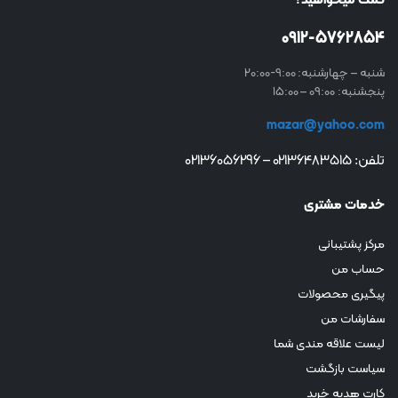
کمک میخواهید؟
0912-5762854
شنبه – چهارشنبه: 9:00-20:00
پنجشنبه: 09:00 – 15:00
mazar@yahoo.com
تلفن: 02136483515 – 02136056296
خدمات مشتری
مرکز پشتیبانی
حساب من
پیگیری محصولات
سفارشات من
لیست علاقه مندی شما
سیاست بازگشت
کارت هدیه خرید