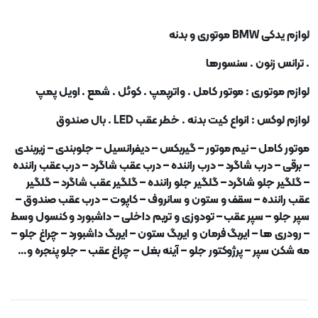
لوازم یدکی
BMW
موتوری و بدنه
. ترانس زنون . سنسورها
لوازم موتوری : موتور کامل . واترپمپ . کوئل . شمع . اویل پمپ
لوازم لوکس : انواع کیت بدنه . خطر عقب
LED .
بال صندوق
موتور کامل
–
نیم موتور
–
گیربکس
–
دیفرانسیل
–
جلوبندی
–
زیربندی
–
برقی
–
درب شاگرد
–
درب راننده
–
درب عقب شاگرد
–
درب عقب راننده
–
گلگیر جلو شاگرد
–
گلگیر جلو راننده
–
گلگیر عقب شاگرد
–
گلگیر
عقب راننده
–
سقف و ستون و سانروف
–
کاپوت
–
درب عقب صندوق
–
سپر جلو
–
سپر عقب
–
تودوزی و تریم داخلی
–
داشبورد و کنسول وسط
–
رودری ها
–
ایربگ فرمان و ایربگ ستون
–
ایربگ داشبورد
–
چراغ جلو
–
مه شکن سپر
–
پرژوکتور جلو
–
آینه بغل
–
چراغ عقب
–
جلو پنجره و…