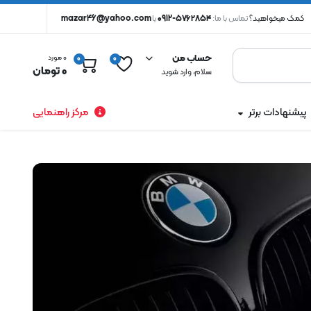
کمک میخواهید؟
تماس با ما:
۵۷۶۲۸۵۴-0912
یا
mazar46@yahoo.com
حساب من
0 مورد
0
0
0
تومان
سلام، وارد شوید
پیشنهادات برتر
مرکز راهنمایی