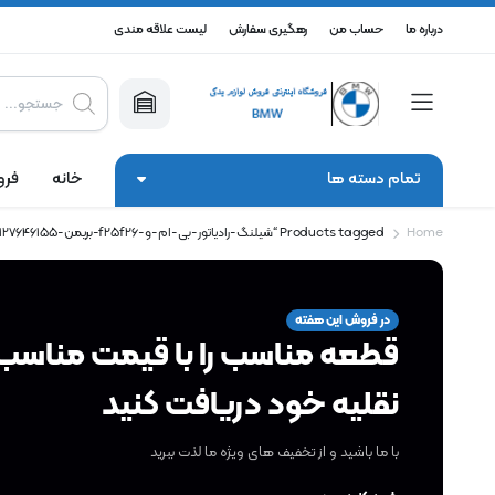
درباره ما
حساب من
رهگیری سفارش
لیست علاقه مندی
Products
search
تمام دسته ها
خانه
فرو
Home
Products tagged “شیلنگ-رادیاتور-بی-ام-و-f25f26-بریمن-17127646155”
در فروش این هفته
قطعه مناسب را با قیمت مناسب 
نقلیه خود دریافت کنید
با ما باشید و از تخفیف های ویژه ما لذت ببرید