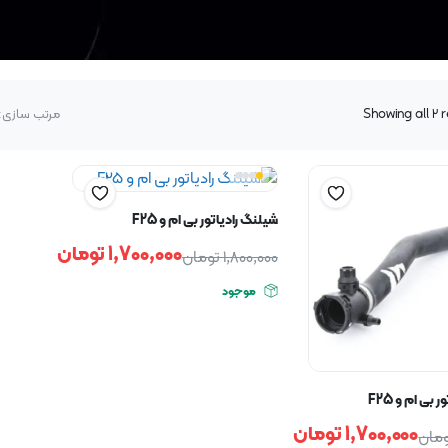
Showing all 2 
مرتب سازی:
شیلنگ رادیاتور بی ام و F25
1,700,000
تومان
1,800,000
تومان
موجود
بی ام و F25
1,700,000
تومان
مان