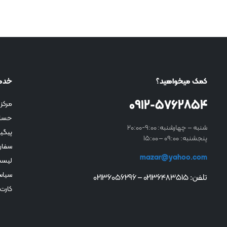
کمک میخواهید؟
خدم
0912-5762854
مرکز 
حسا
شنبه – چهارشنبه: 9:00-20:00
پیگی
پنجشنبه: 09:00 – 15:00
سفار
mazar@yahoo.com
لیست
سیاس
تلفن: 02136483515 – 02136056296
کارت