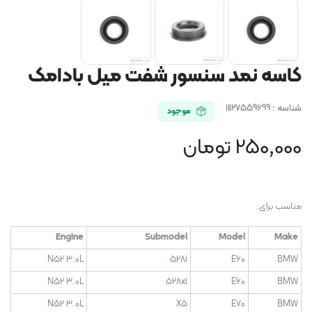
کاسه نمد سنسور شفت میل بادامک
شناسه :
11127559699
موجود
250,000
تومان
مناسب برای:
Engine
Submodel
Model
Make
N52 3.0L
528i
E60
BMW
N52 3.0L
528xi
E60
BMW
N52 3.0L
X5
E70
BMW