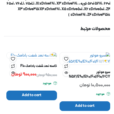
i
، ۶۴۰
i 528i
۵۲۰
کوپه ، ۶۵۰
،
X3 xDrive28i
،
X1 xDrive28i
،
Li
، ۷۵۰
Li
، ۷۶۰
i
X3 xDrive35i X4 xDrive28i
،
X5 xDrive50i
،
X6 xDrive50i
،
Z4
sDrive28i
،
Z4 sDrive35is)
محصولات مرتبط
کاسه نمد شفت بادامک F10
سرو موتور
900,000
تومان
950,000
تومان
N52/E90/E60/F01/F10/6CY
موجود
10,500,000
تومان
موجود
Add to cart
Add to cart