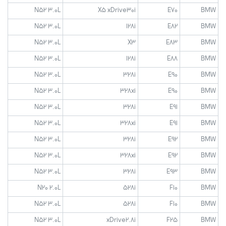
N52 3.0L
X5 xDrive30i
E70
BMW
N52 3.0L
128i
E82
BMW
N52 3.0L
X3
E83
BMW
N52 3.0L
128i
E88
BMW
N52 3.0L
328i
E90
BMW
N52 3.0L
328xi
E90
BMW
N52 3.0L
328i
E91
BMW
N52 3.0L
328xi
E91
BMW
N52 3.0L
328i
E92
BMW
N52 3.0L
328xi
E92
BMW
N52 3.0L
328i
E93
BMW
N20 2.0L
528i
F10
BMW
N52 3.0L
528i
F10
BMW
N52 3.0L
xDrive2.8i
F25
BMW