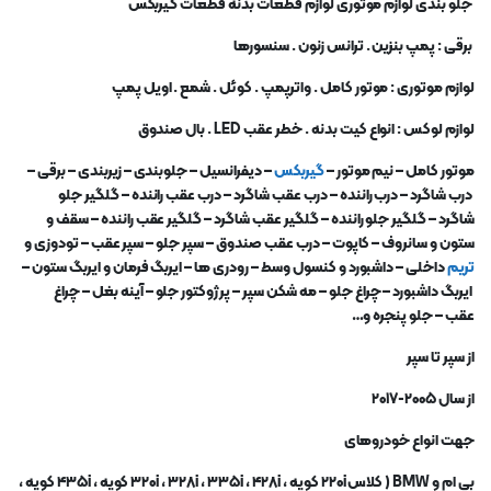
جلو بندی لوازم موتوری لوازم قطعات بدنه قطعات گیربکس
برقی : پمپ بنزین . ترانس زنون . سنسورها
لوازم موتوری : موتور کامل . واترپمپ . کوئل . شمع . اویل پمپ
لوازم لوکس : انواع کیت بدنه . خطر عقب
LED .
بال صندوق
موتور کامل
–
نیم موتور
–
گیربکس
–
دیفرانسیل
–
جلوبندی
–
زیربندی
–
برقی
–
درب شاگرد
–
درب راننده
–
درب عقب شاگرد
–
درب عقب راننده
–
گلگیر جلو
شاگرد
–
گلگیر جلو راننده
–
گلگیر عقب شاگرد
–
گلگیر عقب راننده
–
سقف و
ستون و سانروف
–
کاپوت
–
درب عقب صندوق
–
سپر جلو
–
سپر عقب
–
تودوزی و
تریم
داخلی
–
داشبورد و کنسول وسط
–
رودری ها
–
ایربگ فرمان و ایربگ ستون
–
ایربگ داشبورد
–
چراغ جلو
–
مه شکن سپر
–
پرژوکتور جلو
–
آینه بغل
–
چراغ
عقب
–
جلو پنجره و…
از سپر تا سپر
از سال ۲۰۰۵-۲۰۱۷
جهت انواع خودروهای
بی ام و
BMW (
کلاس ۲۲۰
i
کوپه ، ۳۲۰
i
، ۴۲۸
i
، ۳۳۵
i
، ۳۲۸
i
کوپه ، ۴۳۵
i
کوپه ،