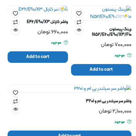
واشر کارتل E46/E90/X3
رینگ پیستون
660,000
تومان
N52/E60/E90/X3/F10
موجود
700,000
تومان
موجود
Add to cart
Add to cart
واشر سر سیلندر بی ام و 320i
2,100,000
تومان
موجود