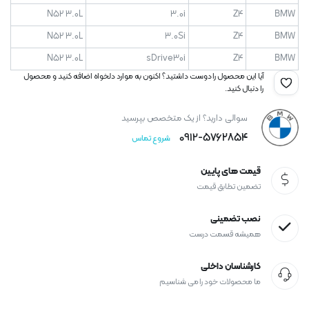
N52 3.0L
3.0i
Z4
BMW
N52 3.0L
3.0Si
Z4
BMW
N52 3.0L
sDrive30i
Z4
BMW
آیا این محصول را دوست داشتید؟ اکنون به موارد دلخواه اضافه کنید و محصول
را دنبال کنید.
سوالی دارید؟ از یک متخصص بپرسید
0912-۵۷۶۲۸۵۴
شروع تماس
قیمت های پایین
تضمین تطابق قیمت
نصب تضمینی
همیشه قسمت درست
کارشناسان داخلی
ما محصولات خود را می شناسیم