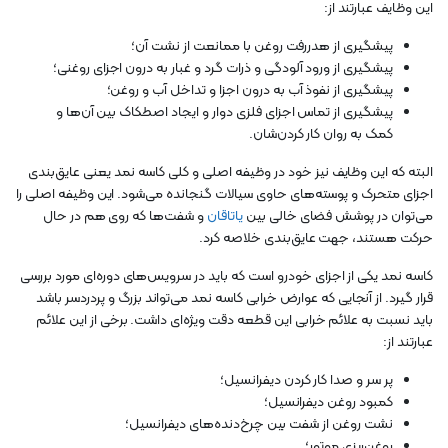
این وظایف عبارتند از:
پیشگیری از هدررفت روغن با ممانعت از نشت آن؛
پیشگیری از ورود آلودگی و ذرات گرد و غبار به درون اجزای روغنی؛
پیشگیری از نفوذ آب به درون اجزا و تداخل آب و روغن؛
پیشگیری از تماس اجزای فلزی دوار و ایجاد اصطکاک بین آن‌ها و
کمک به روان کار کردن‌شان.
البته که این وظایف نیز خود در وظیفه اصلی و کلی کاسه نمد یعنی عایق‌بندی
اجزای متحرک و پوسته‌های حاوی سیالات گنجانده می‌شود. این وظیفه اصلی را
می‌توان در پوشش فضای خالی بین
یاتاقان
و شفت‌ها که روی هم در حال
حرکت هستند، جهت عایق‌بندی خلاصه کرد.
کاسه نمد یکی از اجزای خودرو است که باید در سرویس‌های دوره‌ای مورد بررسی
قرار گیرد. از آنجایی که عوارض خرابی کاسه نمد می‌تواند بزرگ و پردردسر باشد
باید نسبت به علائم خرابی این قطعه دقت ویژه‌ای داشت. برخی از این علائم
عبارتند از:
پر سر و صدا کار کردن دیفرانسیل؛
کمبود روغن دیفرانسیل؛
نشت روغن از شفت بین چرخ‌دنده‌های دیفرانسیل؛
روغن‌ریزی موتور؛