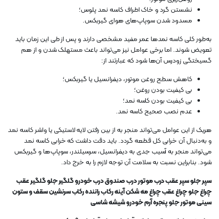
نشستن گرد و خاک اطراف کاسه نمد پلوس؛
مسدود شدن سوپاپ‌های هوای گیربکس.
به‌طور کلی کاسه نمد‌ها عمر مفید مشخصی دارند و پس از طی این زمان باید
تعویض شوند. اما برخی عوامل نیز می‌تواند باعث مستهلک شدن و از هم
گسیختگی زودرس آن‌ها شود که عبارتند از:
کاهش سطح روغن موتور، دیفرانسیل یا گیربکس؛
بی کیفیت بودن روغن؛
بی کیفیت بودن کاسه نمد؛
عدم نصب صحیح کاسه نمد.
هریک از این عوامل می‌تواند منجر به از بین رفتن لایه لاستیکی یا واشر کاسه نمد
و به‌دنبال آن خرابی کل قطعه گردد. باید دقت داشت که خرابی کاسه نمد
می‌تواند منجر به آسیب جدی به دیفرانسیل، سرسیلندر، سوپاپ‌ها و گیربکس
شود. بنابراین نسبت به سلامت آن توجه لازم را به خرج داد.
سپر جلو سپر عقب درب موتور درب صندوق درب خودرو گلگیر جلو گلگیر عقب
چراغ جلو چراغ عقب چراغ مه شکن آینه رکاب راننده رکاب سرنشین سقف و ستون
سینی موتور جلو پنجره آرم خودرو شیشه شاسی