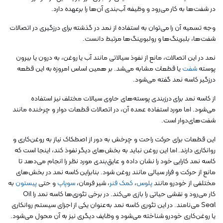
در شفت‌ها به کار می‌رود و وظیفه آب‌بندی آن‌ها را برعهده دارد.
وجه تسمیه آن را می‌توان به استفاده از نمد در گذشته برای درزگیری در اتصالات
شفت‌ها، بلبرینگ‌ها و رولبورینگ‌ها مرتبط دانست.
نمد در این اتصالات، مانع از نفوذ سیالاتی مانند آب یا روغن، به درون یا بیرون
پوسته
شفت
یا قطعات مشابه می‌شد. بر همین اساس امروزه به این قطعه
درزگیر کاسه نمد گفته می‌شود.
از کاسه نمد برای درزبندی پوسته‌های حاوی سیالات مختلف نیز استفاده
می‌شود. اما مورد استفاده عمده آن، در اتصالات قطعات دوار و چرخنده مانند
شفت‌های‌دوار است.
این قطعات برای حرکت راحت و چرخش به دور از اصطکاک نیاز به روغن‌کاری و
روانکاری دارند. اما این روغن نباید به بخش‌های دیگر نفوذ کند، اینجا است که
کاسه نمد کارایی خود را نشان داده و عایق‌بندی مورد نظر را انجام می‌دهد تا
مانع از حرکت و فرار سیالی مانند روغن شود. بنابراین کاسه نمد در بخش‌های
مختلفی از خودرو مانند
پلوس
،
کمک فنر
، شیر فرمان،
سوپاپ
و حتی
پیستون
به
کار می‌رود و نقشی حیاتی را بازی می‌کند. در برخی تئوری‌ها کاسه نمد را Oil
Seal می‌نامند. در این تئوری کاسه نمد به‌عنوان یکی از اجزای سیستم روانکاری
یا روغن‌کاری خودرو شناخته می‌شود و وظایف دیگری نیز به آن محول می‌شود.