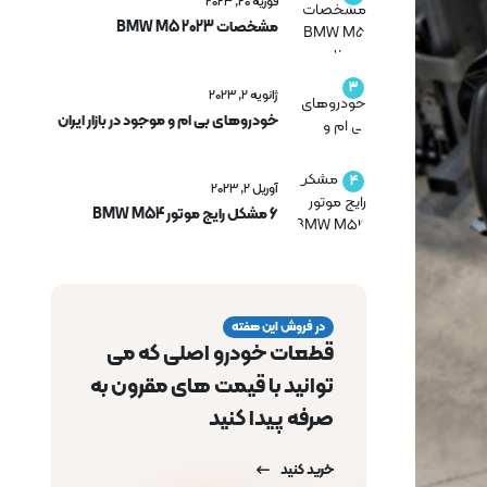
فوریه 20, 2023
مشخصات BMW M5 2023
3
ژانویه 2, 2023
خودروهای بی ام و موجود در بازار ایران
4
آوریل 2, 2023
6 مشکل رایج موتور BMW M54
در فروش این هفته
قطعات خودرو اصلی که می
توانید با قیمت های مقرون به
صرفه پیدا کنید
خرید کنید