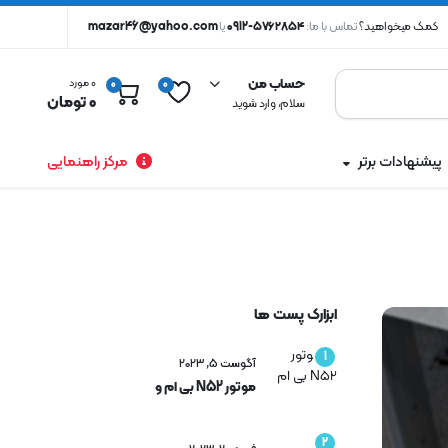
کمک میخواهید؟
تماس با ما:
۵۷۶۲۸۵۴-0912
یا
mazar46@yahoo.com
حساب من
0 مورد
0
0
0
تومان
سلام، وارد شوید
پیشنهادات برتر
مرکز راهنمایی
ابزارک پست ها
1
آگوست 5, 2023
موتور N52 بی ام و
2