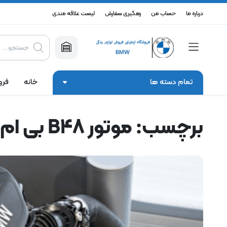
درباره ما
حساب من
رهگیری سفارش
لیست علاقه مندی
Products
search
تمام دسته ها
خانه
فرو
برچسب:
موتور B48 بی ام و