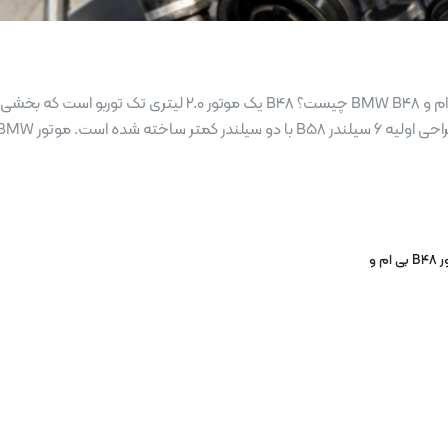
موتور B48 بی ام و سوالات متداول اطلاعات عمومی موتور B48 بی ام و BMW B48 چیست؟ B48 یک موتور 2.0 لیتری تک توربو است که بخ
 ام و