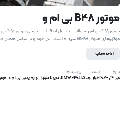
موتور B48 بی ام و
موتورهای مدولار BMW سری B است. این خودرو بر اساس همان طراحی اولیه 6 سیلندر B58 با دو سیلندر کمتر ساخته شده است. موتور B48 BMW نیز
ادامه مطلب
تاریخ
دسته
برچسب‌ها
می 14, 2023
اخبار
,
وبلاگ
BMW 730Li
,
تویوتا سوپرا
,
لوازم یدکی بی ام و
,
موتور B48 بی