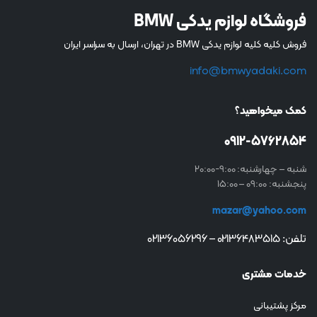
فروشگاه لوازم یدکی BMW
فروش کلیه کلیه لوازم یدکی BMW در تهران، ارسال به سراسر ایران
info@bmwyadaki.com
کمک میخواهید؟
0912-5762854
شنبه – چهارشنبه: 9:00-20:00
پنجشنبه: 09:00 – 15:00
mazar@yahoo.com
تلفن: 02136483515 – 02136056296
خدمات مشتری
مرکز پشتیبانی