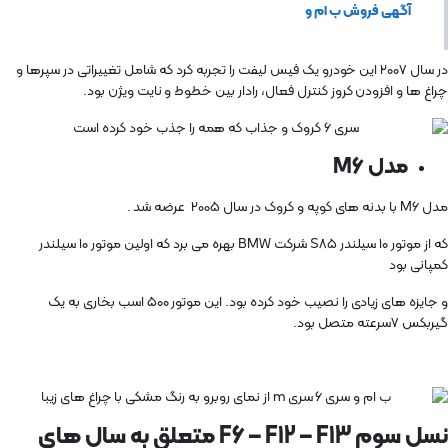
آگهی فروش ب ام و
در سال ۲۰۰۷ این خودرو یک فیس لیفت را تجربه کرد که شامل تغییراتی در سپرها و
چراغ ها و افزودن کروز کنترل فعال، رادار بین خطوط و نایت ویژن بود.
مدل M6
مدل M6 با بدنه های کوپه و کروک در سال 2005 عرضه شد .
که از موتور ۱۰ سیلندر S85 شرکت BMW بهره می برد که اولین موتور ۱۰ سیلندر
کمپانی بود
و جایزه های زیادی را نصیب خود کرده بود. این موتور ۵۰۰ اسب بخاری به یک
گیربکس ۷سرعته متصل بود.
نسل سوم F6 – F12 – F13 متعلق به سال های