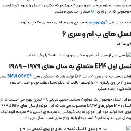
میخواهیم به تاریخچه ب ام و سری ۶ بپردازیم که تاکنون ۴ نسل را تجربه کرده است.
خودرویی که به واژه ی
GT
معنای جدیدی بخشید.
تاریخچه ی این
گرن توریزمو
به مونیخ و در میانه ی دهه ی ۷۰ باز میگردد.
نسل های ب ام و سری ۶
فروشگاه
نسل اول E24 متعلق به سال های ۱۹۷۹ – ۱۹۸۹
اولین نسل ب ام و سری ۶ با کد E24 تولید شد که جایگزین سری ‌
BMW CS3 E9
بود.
سری ۶ بر روی پلتفرم E23 توسعه یافت که دیفرانسیل عقب بود و حس خالص
رانندگی را ایجاد میکرد.
در این نسل خودرو از یک موتور ۶ سیلندر خطی بنزینی ۲.۸ لیتری بهره می جست که از
نسل M30 موتورهای BMW محسوب می شد که این موتور از سال های ۱۹۶۸ تا ۱۹۹۴
روی خط تولید بود. این موتور به یک گیربکس ۵ سرعته ی دستی یا ۴ سرعته اتوماتیک
وصل می شد و تمام ۱۸۱ اسب بخار را به چرخ های عقب انتقال می داد.