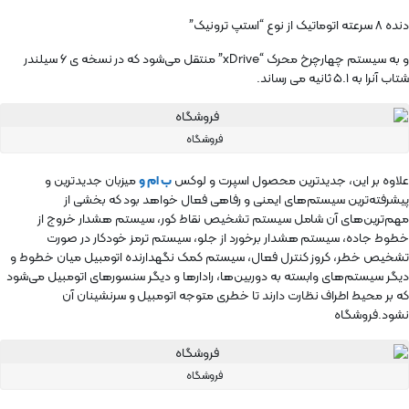
دنده ۸ سرعته اتوماتیک از نوع “استپ ترونیک”
و به سیستم چهارچرخ محرک “xDrive” منتقل می‌شود که در نسخه ی ۶ سیلندر
شتاب آنرا به ۵.۱ ثانیه می رساند.
فروشگاه
علاوه بر این، جدیدترین محصول اسپرت و لوکس
ب ام و
میزبان جدیدترین و
پیشرفته‌ترین سیستم‌های ایمنی و رفاهی فعال خواهد بود که بخشی از
مهم‌ترین‌های آن شامل سیستم تشخیص نقاط کور، سیستم هشدار خروج از
خطوط جاده، سیستم هشدار برخورد از جلو، سیستم ترمز خودکار در صورت
تشخیص خطر، کروز کنترل فعال، سیستم کمک نگهدارنده اتومبیل میان خطوط و
دیگر سیستم‌های وابسته به دوربین‌ها، رادارها و دیگر سنسورهای اتومبیل می‌شود
که بر محیط اطراف نظارت دارند تا خطری متوجه اتومبیل و سرنشینان آن
نشود.فروشگاه
فروشگاه