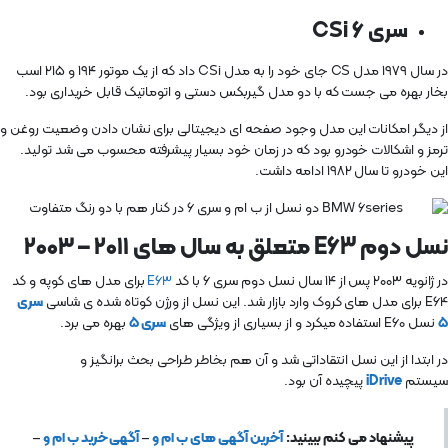
سری CSi 6
در سال ۱۹۷۹ مدل CS جای خود را به مدل CSi داد که از یک موتور ۱۹۴ و ۲۱۵ اسب
بخار بهره می جست که با دو مدل گیربکس دستی و اتوماتیک قابل خریداری بود.
از دیگر امکانات این مدل وجود صفحه ای دیجیتالی برای نشان دادن وضعیت روغن و
ترمز و اشکالات خودرو بود که در زمان خود بسیار پیشرفته محسوب می شد تولید.
این خودرو تا سال ۱۹۸۲ ادامه داشت.
نسل دوم E63 متعلق به سال های ۲۰۱۱ – ۲۰۰۳
در ژانویه ۲۰۰۳ پس از ۱۴ سال نسل دوم سری ۶ با کد
E63
برای مدل های کوپه و کد
E64 برای مدل های کروک وارد بازار شد. این نسل از ورژن کوتاه شده ی شاسی
سری
۵
نسل E60 استفاده میکرد و از بسیاری از ویژگی های
سری ۵
بهره می برد.
در ابتدا از این نسل انتقاداتی شد و آن هم بخاطر طراحی بحث برانگیز و
سیستم
iDrive
پیچیده آن بود.
پیشنهاد می کنم ببینید:
آخرین آگهی های ب ام و
–
آگهی خرید ب ام و
–